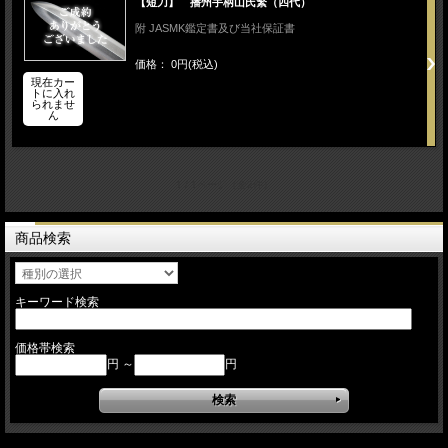
【短刀】 播州手柄山氏繁（四代）
附 JASMK鑑定書及び当社保証書
価格： 0円(税込)
現在カー
トに入れ
られませ
ん
1 / 1ページ
（全2件）
商品検索
キーワード検索
価格帯検索
円 ～
円