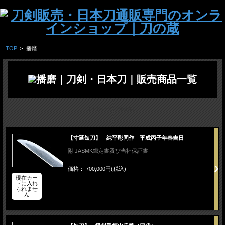
TOP
>
播磨
1 / 1ページ
（全2件）
【寸延短刀】 純平彫同作 平成丙子年春吉日
附 JASMK鑑定書及び当社保証書
価格： 700,000円(税込)
現在カー
トに入れ
られませ
ん