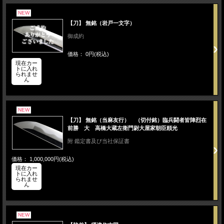
NEW
【刀】 無銘（岩戸一文字）
御成約
価格： 0円(税込)
現在カー
トに入れ
られませ
ん
NEW
【刀】 無銘（当麻友行） （切付銘）臨兵闘者皆陣烈在
前勝 大 高橋大蔵左衛門尉大屋家朝臣頼光
附 鑑定書及び当社保証書
価格： 1,000,000円(税込)
現在カー
トに入れ
られませ
ん
NEW