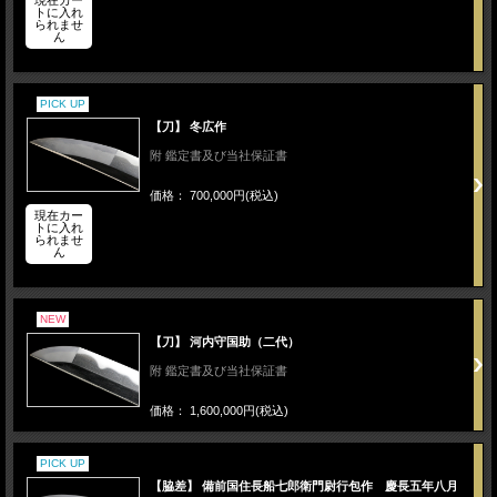
トに入れ
られませ
ん
PICK UP
【刀】 冬広作
附 鑑定書及び当社保証書
価格： 700,000円(税込)
現在カー
トに入れ
られませ
ん
NEW
【刀】 河内守国助（二代）
附 鑑定書及び当社保証書
価格： 1,600,000円(税込)
PICK UP
【脇差】 備前国住長船七郎衛門尉行包作 慶長五年八月