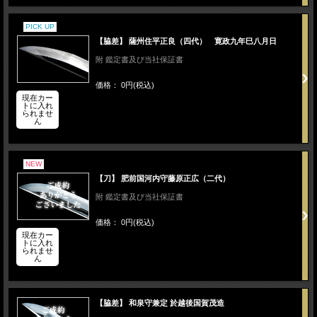
PICK UP
【脇差】 薩州住平正良（四代） 寛政九年巳八月日
附 鑑定書及び当社保証書
価格： 0円(税込)
現在カー
トに入れ
られませ
ん
NEW
【刀】 肥前国河内守藤原正広（二代）
附 鑑定書及び当社保証書
価格： 0円(税込)
現在カー
トに入れ
られませ
ん
【脇差】 和泉守兼定 於越後国賀茂造