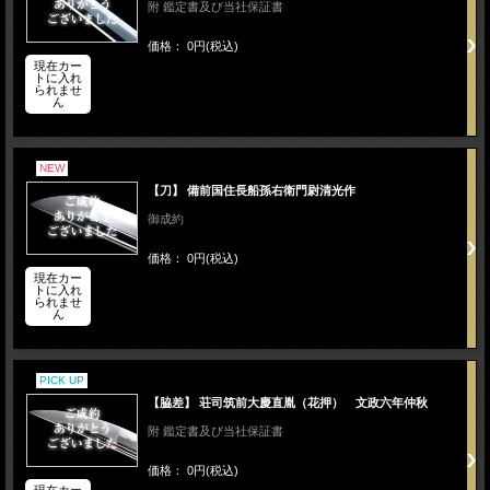
附 鑑定書及び当社保証書
価格： 0円(税込)
現在カー
トに入れ
られませ
ん
NEW
【刀】 備前国住長船孫右衛門尉清光作
御成約
価格： 0円(税込)
現在カー
トに入れ
られませ
ん
PICK UP
【脇差】 荘司筑前大慶直胤（花押） 文政六年仲秋
附 鑑定書及び当社保証書
価格： 0円(税込)
現在カー