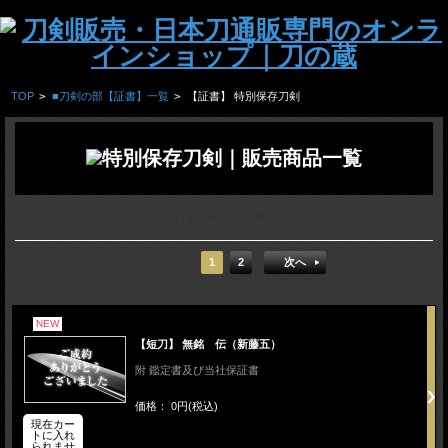
TOP
>
■刀剣の部【証書】一覧
>
【証書】 特別保存刀剣
1 / 2ページ
（全37件）
1
2
次へ
NEW
【短刀】 無銘 伝（新藤五）
附 鑑定書及び当社保証書
価格： 0円(税込)
現在カー
トに入れ
られませ