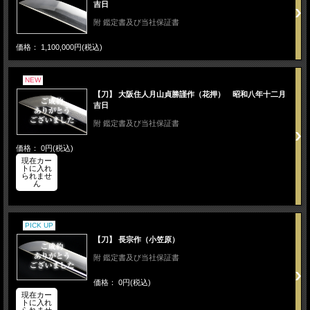
吉日
附 鑑定書及び当社保証書
価格： 1,100,000円(税込)
NEW
【刀】 大阪住人月山貞勝謹作（花押） 昭和八年十二月
吉日
附 鑑定書及び当社保証書
価格： 0円(税込)
現在カー
トに入れ
られませ
ん
PICK UP
【刀】 長宗作（小笠原）
附 鑑定書及び当社保証書
価格： 0円(税込)
現在カー
トに入れ
られませ