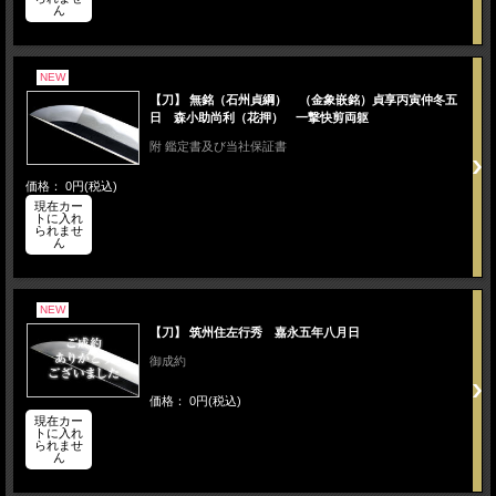
ん
NEW
【刀】 無銘（石州貞綱） （金象嵌銘）貞享丙寅仲冬五
日 森小助尚利（花押） 一撃快剪両躯
附 鑑定書及び当社保証書
価格： 0円(税込)
現在カー
トに入れ
られませ
ん
NEW
【刀】 筑州住左行秀 嘉永五年八月日
御成約
価格： 0円(税込)
現在カー
トに入れ
られませ
ん