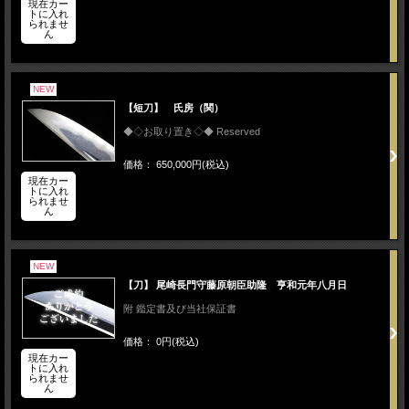
現在カー
トに入れ
られませ
ん
NEW
【短刀】 氏房（関）
◆◇お取り置き◇◆ Reserved
価格： 650,000円(税込)
現在カー
トに入れ
られませ
ん
NEW
【刀】 尾崎長門守藤原朝臣助隆 亨和元年八月日
附 鑑定書及び当社保証書
価格： 0円(税込)
現在カー
トに入れ
られませ
ん