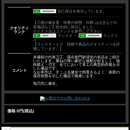
自己採点を表示しています。
【刀身の健全度・研磨の状態・白鞘 はばきなどの
装備品など】総合的に採点しました。
クオリティ
マイナス点はコメントを参照して下さい。
ランク
ランク５ ～
ランク１
０
【ランク５～１０ 段階で商品のクオリティーを評
価しています。】
末備前の代表刀工、孫右衛門尉清光の名品をご紹介
いたします。重ねの厚い豪壮な体配が好ましく、地
鉄鍛え・刃文、全てにおいて本工の典型的作風を示
した優品です。
コメント
なお本作は、すこぶる健全で肉置きもよく、抜群の
保存状態を示した優品で御座います。
地刃共に健全。
価格:
0円
(税込)