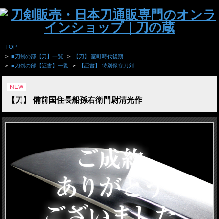
TOP
>
■刀剣の部【刀】一覧
>
【刀】 室町時代後期
>
■刀剣の部【証書】一覧
>
【証書】 特別保存刀剣
NEW
【刀】 備前国住長船孫右衛門尉清光作