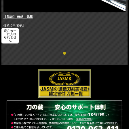
【脇差】 無銘 元重
価格:0円(税込)
現在カー
トに入れ
られませ
ん