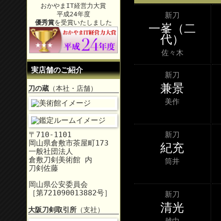
おかやまIT経営力大賞
平成24年度
新刀
優秀賞
を受賞いたしました
一峯（二
代）
佐々木
実店舗のご紹介
新刀
兼景
刀の蔵
（本社・店舗）
美作
新刀
〒710-1101
岡山県倉敷市茶屋町173
紀充
一般社団法人
倉敷刀剣美術館 内
筒井
刀剣佐藤
岡山県公安委員会
［第721090013882号］
新刀
清光
大阪刀剣取引所
（支社）
越中