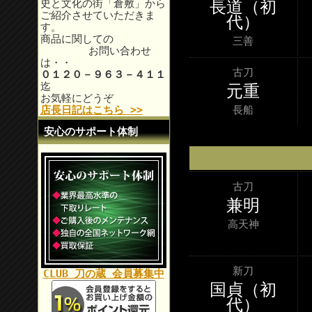
長道（初
史と文化の街「倉敷」から
ご紹介させていただきま
代）
す。
商品に関しての
三善
お問い合わせ
は・・
古刀
０１２０－９６３－４１１
迄
元重
お気軽にどうぞ
長船
店長日記はこちら >>
安心のサポート体制
古刀
兼明
高天神
新刀
CLUB 刀の蔵 会員募集中
国貞（初
代）