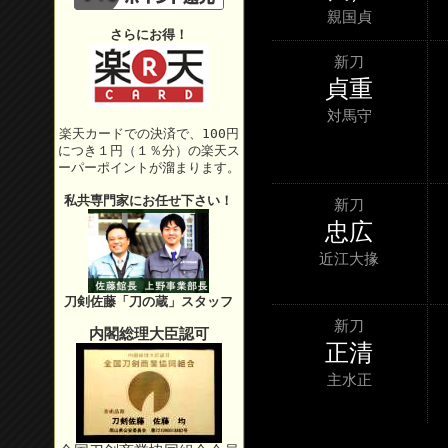
親国貞
さらにお得！
新刀
貞重
対馬守
楽天カードでの決済で、100円
につき１円（１％分）の楽天ス
ーパーポイントが溜まります。
私共専門家にお任せ下さい！
新刀
忠広
近江大掾
刀剣佐藤「刀の蔵」スタッフ
新刀
内閣総理大臣認可
正清
主水正