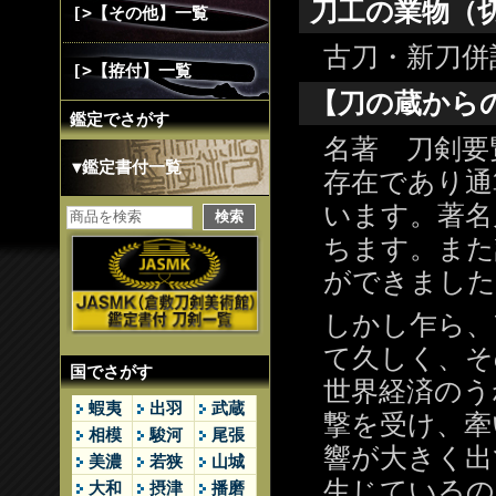
刀工の業物（
[>【その他】一覧
古刀・新刀併
[>【拵付】一覧
【刀の蔵から
鑑定でさがす
名著 刀剣要
▼鑑定書付一覧
存在であり通
います。著名
ちます。また
ができました
しかし乍ら、
て久しく、そ
国でさがす
世界経済のう
蝦夷
出羽
武蔵
撃を受け、牽
相模
駿河
尾張
響が大きく出
美濃
若狭
山城
生じているの
大和
摂津
播磨