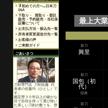
初めての方へ…日本刀
Q&A
下取り・ 買取り・委託
最上大業
販売・予約販売・当社保
証書について
お支払方法・振込先一覧
所有者変更届送付先一覧
お客様の声
ご来館ガイド
新刀
興里
ごあいさつ
新刀
国包（初
刀剣専門店 刀剣佐藤 代
代）
表者の佐藤均（ひとし）で
す。
陸奥
鑑定歴３０年以上の確かな
目で自信を持って選び抜い
新刀
た美しい刀剣の数々を、歴