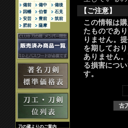
備前
備中
備後
【ご注意】
因幡
伯耆
石見
安芸
豊前
筑前
この情報は購
肥前
薩摩
たものであり
りません。提
を期しており
ありません。
る損害につい
す。
古
刀の蔵よりのご案内