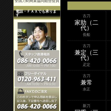
全国刀剣商業協同組合会員
電話・ＦＡＸでも承りま
す
古刀
家助（二
代）
長船
古刀
兼定（三
代）
疋定
古刀
兼常
永正
新刀