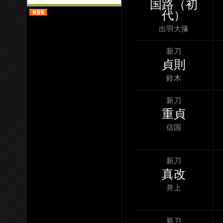
国路（初
代）
出羽大掾
新刀
貞則
鈴木
新刀
重貞
信国
新刀
真改
井上
新刀