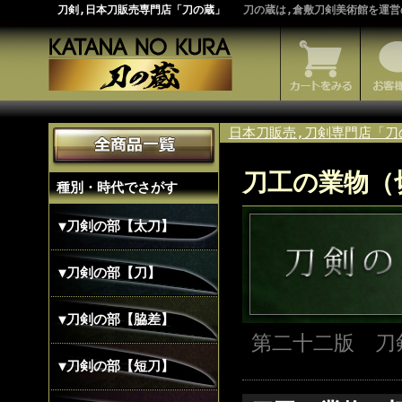
刀剣,日本刀販売専門店「刀の蔵」
刀の蔵は,倉敷刀剣美術館を運営
日本刀販売,刀剣専門店「刀
刀工の業物（
種別・時代でさがす
▼刀剣の部【太刀】
▼刀剣の部【刀】
▼刀剣の部【脇差】
第二十二版 刀
▼刀剣の部【短刀】