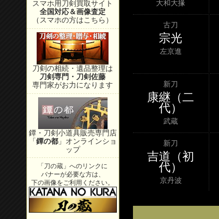
大和大掾
スマホ用刀剣買取サイト
全国対応＆画像査定
（スマホの方はこちら）
古刀
宗光
左京進
刀剣の相続・遺品整理は
刀剣専門・刀剣佐藤
新刀
専門家がお力になります
康継（二
代）
武蔵
鐔・刀剣小道具販売専門店
「
鐔の都
」オンラインショ
新刀
ップ
吉道（初
代）
「刀の蔵」へのリンクに
バナーが必要な方は、
京丹波
下の画像をご利用ください。