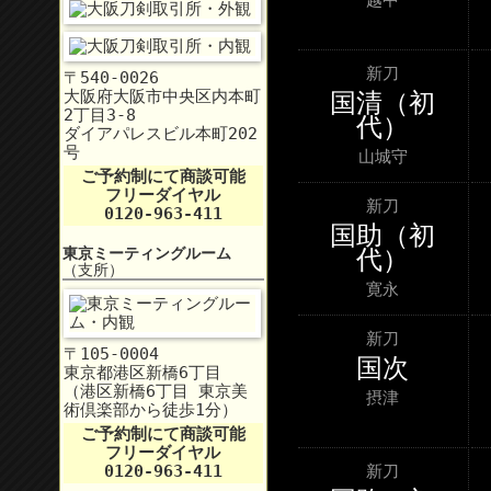
新刀
〒540-0026
大阪府大阪市中央区内本町
国清（初
2丁目3‐8
代）
ダイアパレスビル本町202
号
山城守
ご予約制にて商談可能
フリーダイヤル
新刀
0120-963-411
国助（初
代）
東京ミーティングルーム
（支所）
寛永
新刀
〒105-0004
国次
東京都港区新橋6丁目
（港区新橋6丁目 東京美
摂津
術倶楽部から徒歩1分）
ご予約制にて商談可能
フリーダイヤル
新刀
0120-963-411