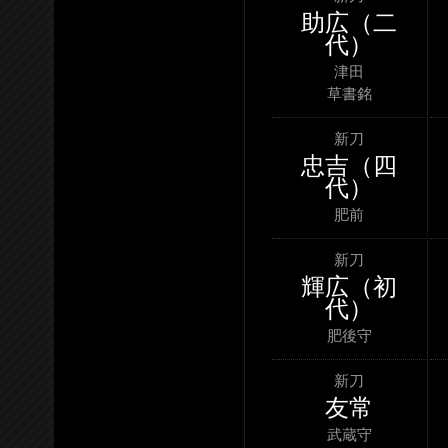
助広（二
代）
津田
草書銘
新刀
忠吉（四
代）
肥前
新刀
輝広（初
代）
肥後守
新刀
友常
武蔵守