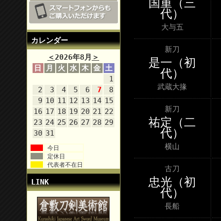
国重（三
代）
大与五
カレンダー
新刀
＜
2026年8月
＞
是一（初
日
月
火
水
木
金
土
代）
1
武蔵大掾
2
3
4
5
6
7
8
9
10
11
12
13
14
15
新刀
16
17
18
19
20
21
22
祐定（二
23
24
25
26
27
28
29
代）
30
31
横山
今日
定休日
代表者不在日
古刀
忠光（初
LINK
代）
長船