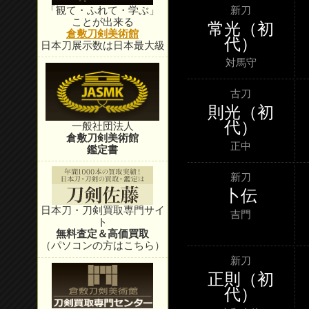
「観て・ふれて・学ぶ」
新刀
ことが出来る
常光（初
倉敷刀剣美術館
代）
日本刀展示数は日本最大級
対馬守
古刀
則光（初
代）
一般社団法人
倉敷刀剣美術館
正中
鑑定書
新刀
卜伝
日本刀・刀剣買取専門サイ
吉門
ト
無料査定＆高価買取
（パソコンの方はこちら）
新刀
正則（初
代）